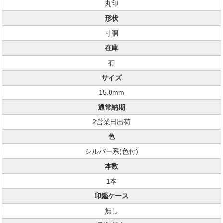
丸印
形状
寸胴
在庫
有
サイズ
15.0mm
通常納期
2営業日出荷
色
シルバー系(色付)
本数
1本
印鑑ケース
無し