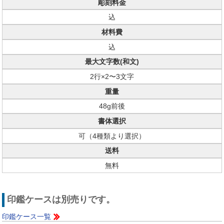
彫刻料金
込
材料費
込
最大文字数(和文)
2行×2〜3文字
重量
48g前後
書体選択
可（4種類より選択）
送料
無料
印鑑ケースは別売りです。
印鑑ケース一覧