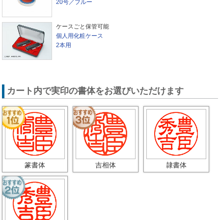
20号／ブルー
ケースごと保管可能
個人用化粧ケース
2本用
カート内で実印の書体をお選びいただけます
篆書体
吉相体
隷書体