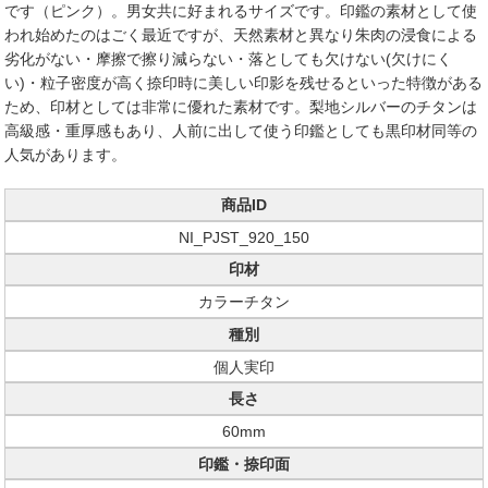
です（ピンク）。男女共に好まれるサイズです。印鑑の素材として使
われ始めたのはごく最近ですが、天然素材と異なり朱肉の浸食による
劣化がない・摩擦で擦り減らない・落としても欠けない(欠けにく
い)・粒子密度が高く捺印時に美しい印影を残せるといった特徴がある
ため、印材としては非常に優れた素材です。梨地シルバーのチタンは
高級感・重厚感もあり、人前に出して使う印鑑としても黒印材同等の
人気があります。
商品ID
NI_PJST_920_150
印材
カラーチタン
種別
個人実印
長さ
60mm
印鑑・捺印面