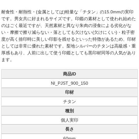
耐食性・耐熱性・(金属としては)軽量な「チタン」の15.0mmの実印
です。男女共に好まれるサイズです。印鑑の素材として使われ始めた
のはごく最近ですが、天然素材と異なり朱肉の浸食による劣化がな
い・摩擦で擦り減らない・落としても欠けない(欠けにくい)・粒子密
度が高く捺印時に美しい印影を残せるといった特徴があるため、印材
としては非常に優れた素材です。梨地シルバーのチタンは高級感・重
厚感もあり、人前に出して使う印鑑としても黒印材同等の人気があり
ます。
商品ID
NI_PJST_900_150
印材
チタン
種別
個人実印
長さ
60mm