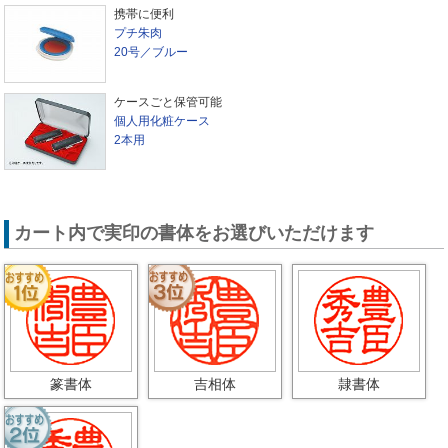
携帯に便利
プチ朱肉
20号／ブルー
ケースごと保管可能
個人用化粧ケース
2本用
カート内で実印の書体をお選びいただけます
篆書体
吉相体
隷書体