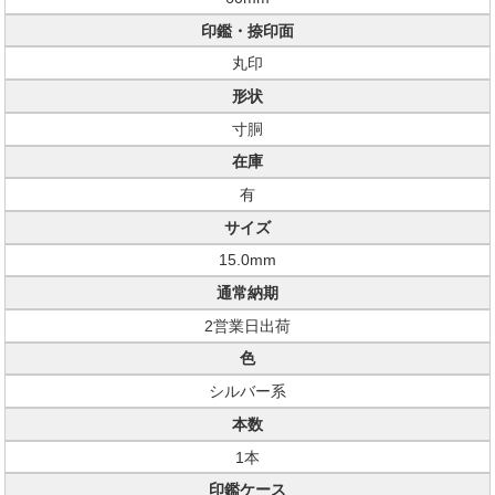
印鑑・捺印面
丸印
形状
寸胴
在庫
有
サイズ
15.0mm
通常納期
2営業日出荷
色
シルバー系
本数
1本
印鑑ケース