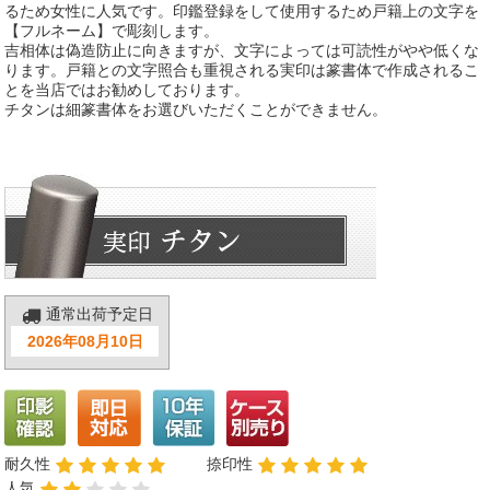
るため女性に人気です。印鑑登録をして使用するため戸籍上の文字を
【フルネーム】で彫刻します。
吉相体は偽造防止に向きますが、文字によっては可読性がやや低くな
ります。戸籍との文字照合も重視される実印は篆書体で作成されるこ
とを当店ではお勧めしております。
チタンは細篆書体をお選びいただくことができません。
通常出荷予定日
2026年08月10日
耐久性
捺印性
人気