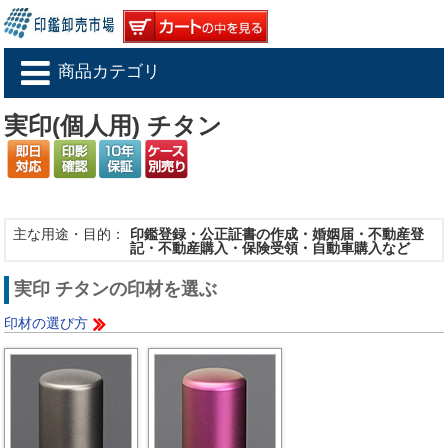
商品カテゴリ
実印(個人用) チタン
主な用途・目的：
印鑑登録・公正証書の作成・婚姻届・不動産登
記・不動産購入・保険受領・自動車購入など
実印 チタンの印材を選ぶ
印材の選び方