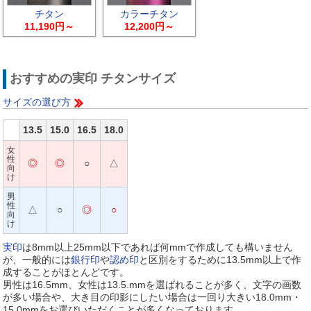
チタン
カラーチタン
11,190円～
12,200円～
おすすめの実印 チタンサイズ
サイズの選び方
13.5
15.0
16.5
18.0
女
性
◎
◎
○
△
向
け
男
性
△
○
◎
○
向
け
実印
は8mm以上25mm以下であれば何mmで作成しても構いません
が、一般的には
銀行印
や
認め印
と区別をするために13.5mm以上で作
成することがほとんどです。
男性は16.5mm、女性は13.5.mmを選ばれることが多く、文字の画数
が多い場合や、大き目の印影にしたい場合は一回り大きい18.0mm・
15.0mmをお選びいただくことが多くなっております。