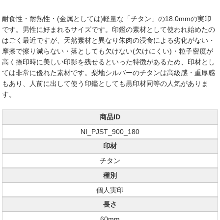
耐食性・耐熱性・(金属としては)軽量な「チタン」の18.0mmの実印
です。男性に好まれるサイズです。印鑑の素材として使われ始めたの
はごく最近ですが、天然素材と異なり朱肉の浸食による劣化がない・
摩擦で擦り減らない・落としても欠けない(欠けにくい)・粒子密度が
高く捺印時に美しい印影を残せるといった特徴があるため、印材とし
ては非常に優れた素材です。梨地シルバーのチタンは高級感・重厚感
もあり、人前に出して使う印鑑としても黒印材同等の人気がありま
す。
商品ID
NI_PJST_900_180
印材
チタン
種別
個人実印
長さ
60mm