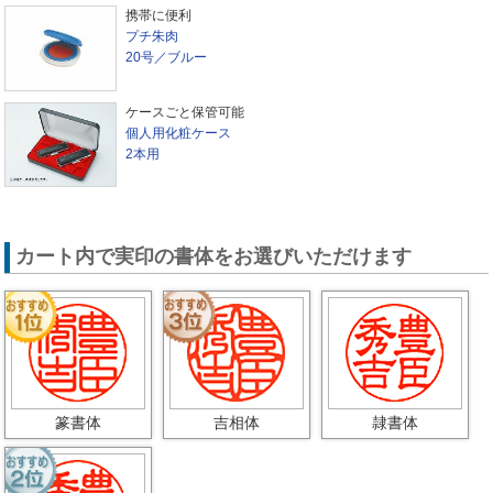
携帯に便利
プチ朱肉
20号／ブルー
ケースごと保管可能
個人用化粧ケース
2本用
カート内で実印の書体をお選びいただけます
篆書体
吉相体
隷書体