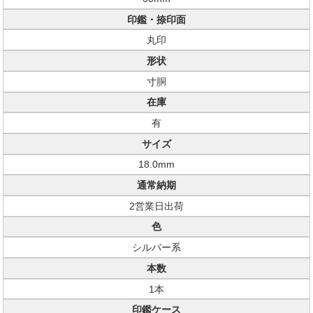
印鑑・捺印面
丸印
形状
寸胴
在庫
有
サイズ
18.0mm
通常納期
2営業日出荷
色
シルバー系
本数
1本
印鑑ケース