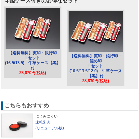
印鑑ケース付きのお得なセット
【送料無料】実印・銀行印
【送料無料】実印・銀行印・
Lセット
認め印
(16.5/13.5) 牛革ケース【黒】
Lセット
付
(16.5/13.5/12.0) 牛革ケース
23,670円(税込)
【黒】付
28,830円(税込)
こちらもおすすめ
にじみにくい
速乾朱肉
(リニューアル版)