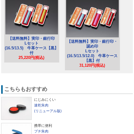
【送料無料】実印・銀行印
【送料無料】実印・銀行印・
Lセット
認め印
(16.5/13.5) 牛革ケース【黒】
Lセット
付
(16.5/13.5/12.0) 牛革ケース
25,220円(税込)
【黒】付
31,120円(税込)
こちらもおすすめ
にじみにくい
速乾朱肉
(リニューアル版)
携帯に便利
プチ朱肉