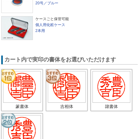
20号／ブルー
ケースごと保管可能
個人用化粧ケース
2本用
カート内で実印の書体をお選びいただけます
篆書体
吉相体
隷書体