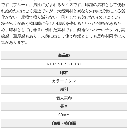
です（ブルー）。男性に好まれるサイズです。印鑑の素材として使わ
れ始めたのはごく最近ですが、天然素材と異なり朱肉の浸食による劣
化がない・摩擦で擦り減らない・落としても欠けない(欠けにくい)・
粒子密度が高く捺印時に美しい印影を残せるといった特徴があるた
め、印材としては非常に優れた素材です。梨地シルバーのチタンは高
級感・重厚感もあり、人前に出して使う印鑑としても黒印材同等の人
気があります。
商品ID
NI_PJST_930_180
印材
カラーチタン
種別
個人実印
長さ
60mm
印鑑・捺印面