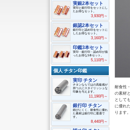
実銀2本セット
実印と銀行印をセットにし
たお得なセット。
3,930円～
銀認2本セット
銀行印と認め印をセットに
したお得なセット。
3,160円～
印鑑3本セット
実印・銀行印・認め印が揃
ったお得な3本セット。
5,110円～
個人 チタン印鑑
実印 チタン
チタンならではの高級感が
耐食性・
持つ人にスタイリッシュな
印象を与えます。
の素材
11,190円～
として
銀行印 チタン
に優れ
錆びにくく、耐食性に優れ
ります
た素材は銀行印に最適で
す。
8,440円～