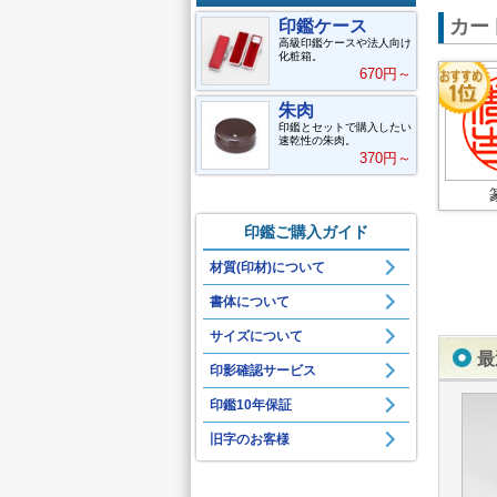
カー
印鑑ケース
高級印鑑ケースや法人向け
化粧箱。
670円～
朱肉
印鑑とセットで購入したい
速乾性の朱肉。
370円～
印鑑ご購入ガイド
材質(印材)について
書体について
サイズについて
最
印影確認サービス
印鑑10年保証
旧字のお客様