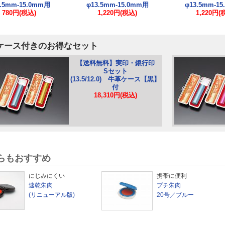
3.5mm-15.0mm用
φ13.5mm-15.0mm用
φ13.5mm-1
780円(税込)
1,220円(税込)
1,220円(
ケース付きのお得なセット
【送料無料】実印・銀行印
Sセット
(13.5/12.0) 牛革ケース【黒】
付
18,310円(税込)
らもおすすめ
にじみにくい
携帯に便利
速乾朱肉
プチ朱肉
(リニューアル版)
20号／ブルー