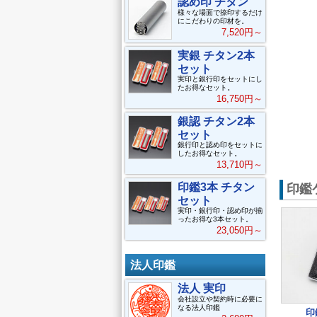
認め印 チタン
様々な場面で捺印するだけ
にこだわりの印材を。
7,520円～
実銀 チタン2本
セット
実印と銀行印をセットにし
たお得なセット。
16,750円～
銀認 チタン2本
セット
銀行印と認め印をセットに
したお得なセット。
13,710円～
印鑑
印鑑3本 チタン
セット
実印・銀行印・認め印が揃
ったお得な3本セット。
23,050円～
法人印鑑
法人 実印
会社設立や契約時に必要に
なる法人印鑑
印