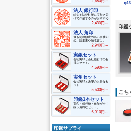
2,680円～
φ1
法人 銀行印
紛失や防犯対策に実印と分
けて作成するのがおすすめ
2,430円～
印鑑
法人 角印
最も使用頻度の高い会社印
鑑。請求書や領収書に。
2,940円～
実銀セット
会社実印と会社銀行印のお
得なセット。
4,590円～
実角セット
会社実印と角印のお得なセ
ット。
5,500円～
こち
印鑑3本セット
実印・銀行印・角印が全て
揃うお得なセット。
6,910円～
印鑑サプライ