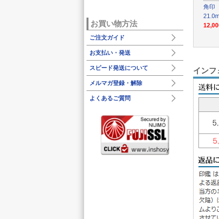
角印 
21.0
お買い物方法
12,0
ご注文ガイド
お支払い・発送
スピード発送について
インフ
メルマガ登録・解除
よくあるご質問