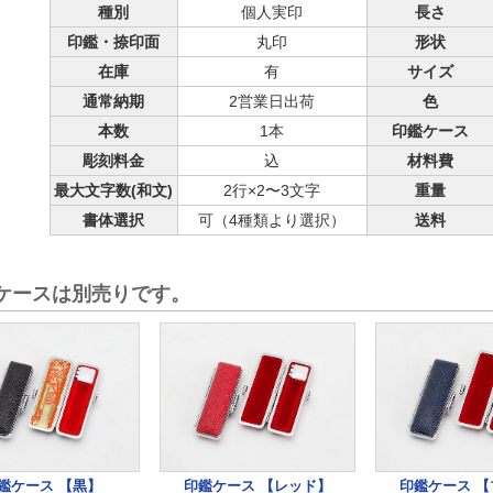
種別
個人実印
長さ
印鑑・捺印面
丸印
形状
在庫
有
サイズ
通常納期
2営業日出荷
色
本数
1本
印鑑ケース
彫刻料金
込
材料費
最大文字数(和文)
2行×2〜3文字
重量
書体選択
可（4種類より選択）
送料
ケースは別売りです。
鑑ケース 【黒】
印鑑ケース 【レッド】
印鑑ケース 