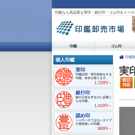
印鑑なら高品質な実印・銀行印・ゴム印をメーカ
印鑑
ゴム印
印鑑
個人印鑑
実印
実印
印鑑証明・実印登録をする
印鑑。姓名を彫ります。
1,720円～
銀行印
銀行口座を作るのに必要に
なる印鑑。
1,410円～
認め印
シャチハタではないタイプ
の普段使いの印鑑。
900円～