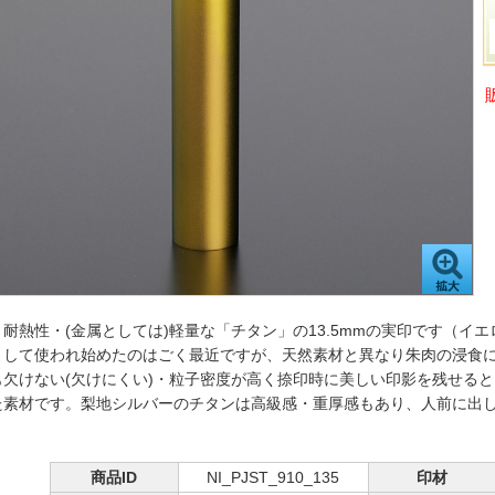
耐熱性・(金属としては)軽量な「チタン」の13.5mmの実印です（イ
として使われ始めたのはごく最近ですが、天然素材と異なり朱肉の浸食
も欠けない(欠けにくい)・粒子密度が高く捺印時に美しい印影を残せる
た素材です。梨地シルバーのチタンは高級感・重厚感もあり、人前に出
。
商品ID
NI_PJST_910_135
印材